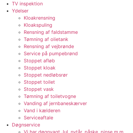
TV inspektion
Ydelser
Kloakrensning
Kloakspuling
Rensning af faldstamme
Tømning af olietank
Rensning af vejbrønde
Service på pumpebrønd
Stoppet afløb
Stoppet kloak
Stoppet nedløbsrør
Stoppet toilet
Stoppet vask
Tømning af toiletvogne
Vanding af jernbaneskærver
Vand i kælderen
Serviceaftale
Døgnservice
Vi har døgnvagt Jul, nytår, påske, pinse m.m.