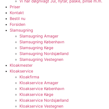
Vi har døgnvagt Jul, nytår, påske, pinse m.m.
Priser
Kontakt
Bestil nu
Forsiden
Slamsugning
Slamsugning Amager
Slamsugning København
Slamsugning Køge
Slamsugning Nordsjælland
Slamsugning Vestegnen
Kloakmester
Kloakservice
Kloakfirma
Kloakservice Amager
Kloakservice København
Kloakservice Køge
Kloakservice Nordsjælland
Kloakservice Vestegnen