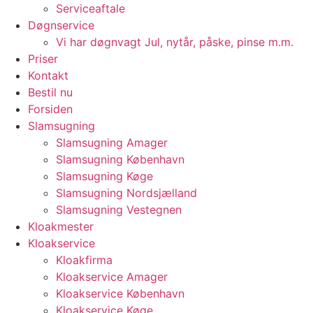
Serviceaftale
Døgnservice
Vi har døgnvagt Jul, nytår, påske, pinse m.m.
Priser
Kontakt
Bestil nu
Forsiden
Slamsugning
Slamsugning Amager
Slamsugning København
Slamsugning Køge
Slamsugning Nordsjælland
Slamsugning Vestegnen
Kloakmester
Kloakservice
Kloakfirma
Kloakservice Amager
Kloakservice København
Kloakservice Køge