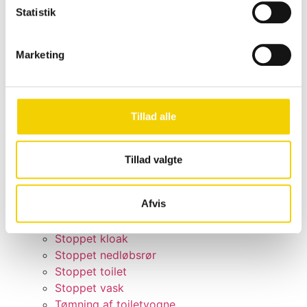
Kloakservice Amager
Statistik
Kloakservice København
Kloakservice Køge
Marketing
Kloakservice Nordsjælland
Kloakservice Vestegnen
TV inspektion
Ydelser
Tillad alle
Kloakrensning
Kloakspuling
Rensning af faldstamme
Tillad valgte
Tømning af olietank
Rensning af vejbrønde
Afvis
Service på pumpebrønd
Stoppet afløb
Stoppet kloak
Stoppet nedløbsrør
Stoppet toilet
Stoppet vask
Tømning af toiletvogne