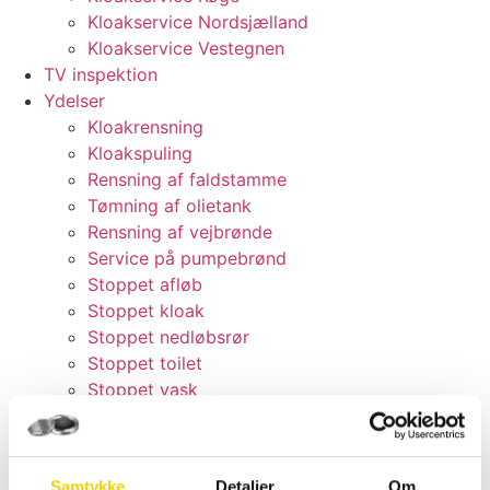
Kloakservice Nordsjælland
Kloakservice Vestegnen
TV inspektion
Ydelser
Kloakrensning
Kloakspuling
Rensning af faldstamme
Tømning af olietank
Rensning af vejbrønde
Service på pumpebrønd
Stoppet afløb
Stoppet kloak
Stoppet nedløbsrør
Stoppet toilet
Stoppet vask
Tømning af toiletvogne
Vanding af jernbaneskærver
Vand i kælderen
Samtykke
Detaljer
Om