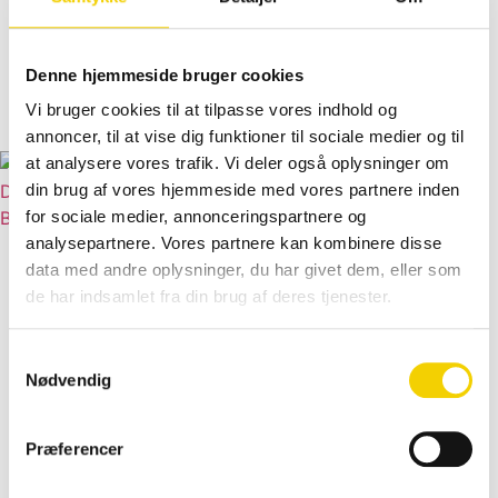
Serviceaftale
Døgnservice
Vi har døgnvagt Jul, nytår, påske, pinse m.m.
Denne hjemmeside bruger cookies
Priser
Kontakt
Vi bruger cookies til at tilpasse vores indhold og
Bestil nu
annoncer, til at vise dig funktioner til sociale medier og til
at analysere vores trafik. Vi deler også oplysninger om
Døgnvagt 22 960 960
din brug af vores hjemmeside med vores partnere inden
Bestil nu
for sociale medier, annonceringspartnere og
Forsiden
analysepartnere. Vores partnere kan kombinere disse
Slamsugning
data med andre oplysninger, du har givet dem, eller som
Slamsugning Amager
de har indsamlet fra din brug af deres tjenester.
Slamsugning København
Slamsugning Køge
Samtykkevalg
Slamsugning Nordsjælland
Nødvendig
Slamsugning Vestegnen
Kloakmester
Præferencer
Kloakservice
Kloakfirma