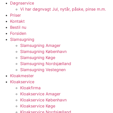
Døgnservice
Vi har døgnvagt Jul, nytår, påske, pinse m.m.
Priser
Kontakt
Bestil nu
Forsiden
Slamsugning
Slamsugning Amager
Slamsugning København
Slamsugning Køge
Slamsugning Nordsjælland
Slamsugning Vestegnen
Kloakmester
Kloakservice
Kloakfirma
Kloakservice Amager
Kloakservice København
Kloakservice Køge
Kloakservice Nordsjælland