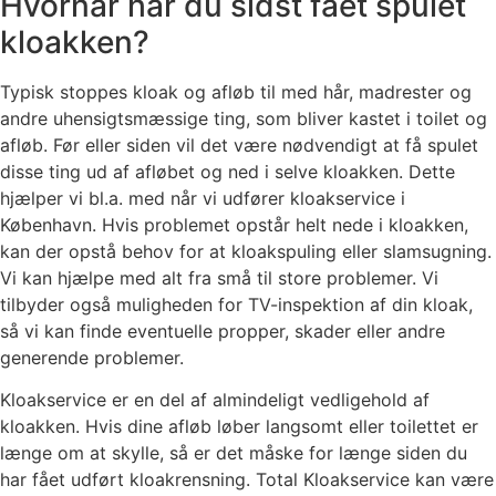
Hvornår har du sidst fået spulet
kloakken?
Typisk stoppes kloak og afløb til med hår, madrester og
andre uhensigtsmæssige ting, som bliver kastet i toilet og
afløb. Før eller siden vil det være nødvendigt at få spulet
disse ting ud af afløbet og ned i selve kloakken. Dette
hjælper vi bl.a. med når vi udfører kloakservice i
København. Hvis problemet opstår helt nede i kloakken,
kan der opstå behov for at kloakspuling eller slamsugning.
Vi kan hjælpe med alt fra små til store problemer. Vi
tilbyder også muligheden for TV-inspektion af din kloak,
så vi kan finde eventuelle propper, skader eller andre
generende problemer.
Kloakservice er en del af almindeligt vedligehold af
kloakken. Hvis dine afløb løber langsomt eller toilettet er
længe om at skylle, så er det måske for længe siden du
har fået udført kloakrensning. Total Kloakservice kan være