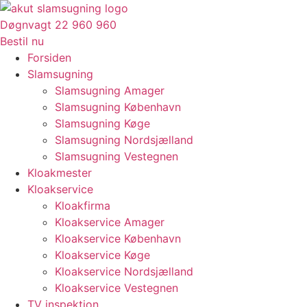
Videre
til
Døgnvagt 22 960 960
indhold
Bestil nu
Forsiden
Slamsugning
Slamsugning Amager
Slamsugning København
Slamsugning Køge
Slamsugning Nordsjælland
Slamsugning Vestegnen
Kloakmester
Kloakservice
Kloakfirma
Kloakservice Amager
Kloakservice København
Kloakservice Køge
Kloakservice Nordsjælland
Kloakservice Vestegnen
TV inspektion