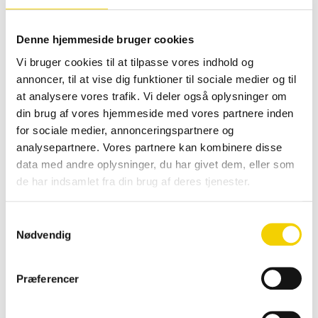
Kloakservice København
Kloakservice Køge
Denne hjemmeside bruger cookies
Kloakservice Nordsjælland
Kloakservice Vestegnen
Vi bruger cookies til at tilpasse vores indhold og
TV inspektion
annoncer, til at vise dig funktioner til sociale medier og til
Ydelser
at analysere vores trafik. Vi deler også oplysninger om
Kloakrensning
din brug af vores hjemmeside med vores partnere inden
Kloakspuling
for sociale medier, annonceringspartnere og
Rensning af faldstamme
analysepartnere. Vores partnere kan kombinere disse
Tømning af olietank
data med andre oplysninger, du har givet dem, eller som
Rensning af vejbrønde
de har indsamlet fra din brug af deres tjenester.
Service på pumpebrønd
Stoppet afløb
Samtykkevalg
Stoppet kloak
Nødvendig
Stoppet nedløbsrør
Stoppet toilet
Præferencer
Stoppet vask
Tømning af toiletvogne
Vanding af jernbaneskærver