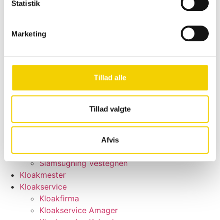
Statistik
Vand i kælderen
Serviceaftale
Døgnservice
Marketing
Vi har døgnvagt Jul, nytår, påske, pinse m.m.
Priser
Kontakt
Tillad alle
Bestil nu
Forsiden
Slamsugning
Tillad valgte
Slamsugning Amager
Slamsugning København
Slamsugning Køge
Afvis
Slamsugning Nordsjælland
Slamsugning Vestegnen
Kloakmester
Kloakservice
Kloakfirma
Kloakservice Amager