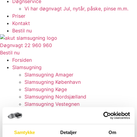
Døgnservice
Vi har døgnvagt Jul, nytår, påske, pinse m.m.
Priser
Kontakt
Bestil nu
Døgnvagt 22 960 960
Bestil nu
Forsiden
Slamsugning
Slamsugning Amager
Slamsugning København
Slamsugning Køge
Slamsugning Nordsjælland
Slamsugning Vestegnen
Kloakmester
Kloakservice
Kloakfirma
Samtykke
Detaljer
Om
Kloakservice Amager